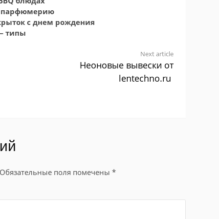
 BBQ блюдах
м парфюмерию
крыток с днем рождения
— типы
Next article
Неоновые вывески от
lentechno.ru
рий
Обязательные поля помечены
*