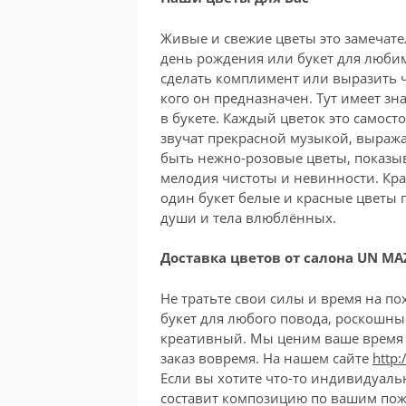
Живые и свежие цветы это замечат
день рождения или букет для любим
сделать комплимент или выразить чу
кого он предназначен. Тут имеет зн
в букете. Каждый цветок это самос
звучат прекрасной музыкой, выражая
быть нежно-розовые цветы, показы
мелодия чистоты и невинности. Кра
один букет белые и красные цветы 
души и тела влюблённых.
Доставка цветов от салона UN MAZ
Не тратьте свои силы и время на п
букет для любого повода, роскошны
креативный. Мы ценим ваше время 
заказ вовремя. На нашем сайте
http:
Если вы хотите что-то индивидуаль
составит композицию по вашим по