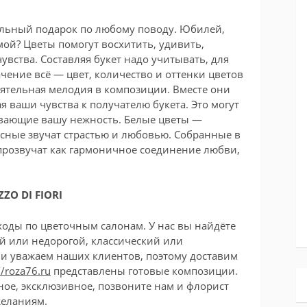
ельный подарок по любому поводу. Юбилей,
ой? Цветы помогут восхитить, удивить,
вства. Составляя букет надо учитывать, для
ачение всё — цвет, количество и оттенки цветов
тоятельная мелодия в композиции. Вместе они
 ваши чувства к получателю букета. Это могут
вающие вашу нежность. Белые цветы —
сные звучат страстью и любовью. Собранные в
прозвучат как гармоничное соединение любви,
ZO DI FIORI
оходы по цветочным салонам. У нас вы найдёте
й или недорогой, классический или
и уважаем наших клиентов, поэтому доставим
//roza76.ru
представлены готовые композиции.
ное, эксклюзивное, позвоните нам и флорист
желаниям.