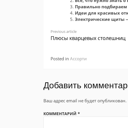
Все, что нужно знать о
Правильно подбирае
Идеи для красивых от
Электрические щиты 
Continue
Previous article
Плюсы кварцевых столешниц
Reading
Posted in
Ассорти
Добавить коммента
Ваш адрес email не будет опубликован.
КОММЕНТАРИЙ
*