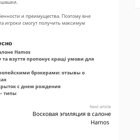
 шашки.
бенности и преимущества. Поэтому вне
та игроки смогут получить максимум
есно
алоне Hamos
 та взуття пропонує кращі умови для
вропейскими брокерами: отзывы о
ках
крыток с днем рождения
— типы
Next article
Восковая эпиляция в салоне
Hamos