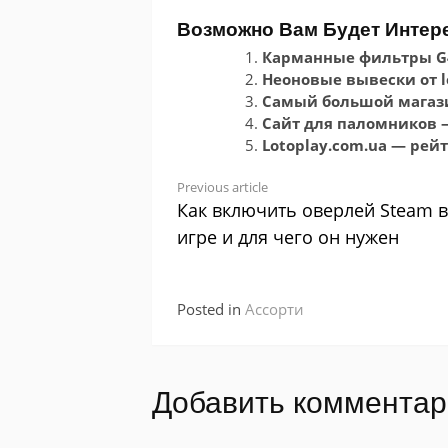
Возможно Вам Будет Интер
Карманные фильтры G
Неоновые вывески от l
Самый большой магази
Сайт для паломников —
Lotoplay.com.ua — ре
Continue
Previous article
Как включить оверлей Steam в
Reading
игре и для чего он нужен
Posted in
Ассорти
Добавить коммента