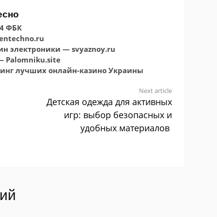
есно
4 ФБК
entechno.ru
н электроники — svyaznoy.ru
 Palomniku.site
йтинг лучших онлайн-казино Украины
Next article
Детская одежда для активных
игр: выбор безопасных и
удобных материалов
рий