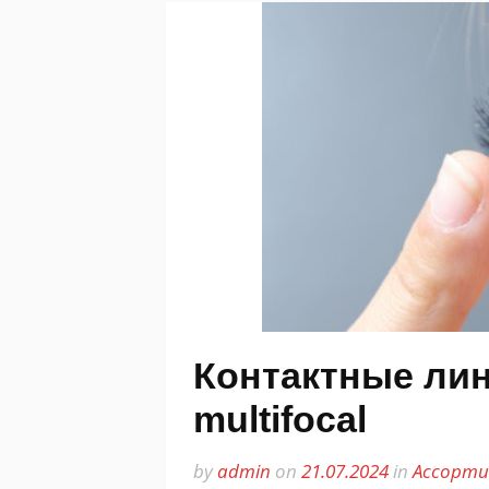
Контактные линз
multifocal
by
admin
on
21.07.2024
in
Ассорти