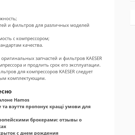
жность;
тей и фильтров для различных моделей
ость с компрессором;
тандартам качества.
е оригинальных запчастей и фильтров KAESER
прессора и продлить срок его эксплуатации.
ильтров для компрессоров KAESER следует
ным комплектующим.
есно
алоне Hamos
 та взуття пропонує кращі умови для
вропейскими брокерами: отзывы о
ках
крыток с днем рождения