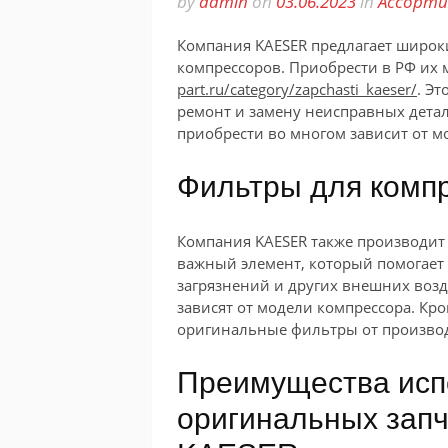
by
admin
on
03.06.2023
in
Ассорти
Компания KAESER предлагает широки
компрессоров. Приобрести в РФ их 
part.ru/category/zapchasti_kaeser/
. Э
ремонт и замену неисправных детал
приобрести во многом зависит от м
Фильтры для комп
Компания KAESER также производит
важный элемент, который помогает 
загрязнений и других внешних возд
зависят от модели компрессора. Кро
оригинальные фильтры от производи
Преимущества исп
оригинальных запч