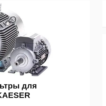
льтры для
 KAESER