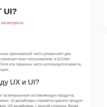
 UI?
на вопросы
льных приложений часто упоминают два
e) означает опыт пользователя, а UI (User
. Хотя эти термины часто используются вместе,
кции.
ду UX и UI?
ает за визуальную составляющую продукта,
макет. UI-дизайнеры стремятся сделать продукт
ля. UX-дизайнеры, с другой стороны, более