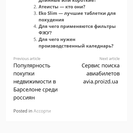
длинные или короткие?
Атеисты — кто они?
Eko Slim — лучшие таблетки для
похудения
Для чего применяются фильтры
ФЖУ?
Для чего нужен
производственный каледнарь?
Continue
Previous article
Next article
Популярность
Сервис поиска
Reading
покупки
авиабилетов
недвижимости в
avia.proizd.ua
Барселоне среди
россиян
Posted in
Ассорти