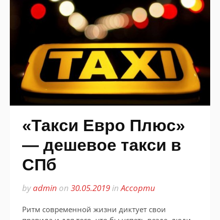
«Такси Евро Плюс»
— дешевое такси в
СПб
by
admin
on
30.05.2019
in
Ассорти
Ритм современной жизни диктует свои
правила и для того, что бы успеть везде, люди