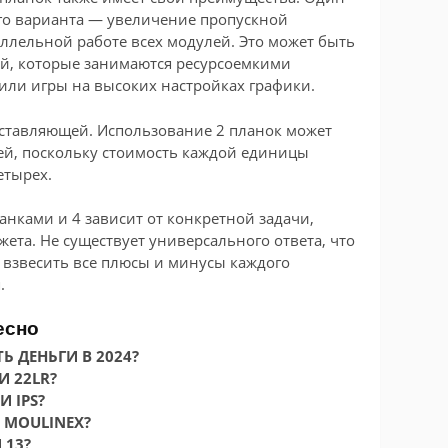
ого варианта — увеличение пропускной
аллельной работе всех модулей. Это может быть
ей, которые занимаются ресурсоемкими
или игры на высоких настройках графики.
оставляющей. Использование 2 планок может
ей, поскольку стоимость каждой единицы
етырех.
анками и 4 зависит от конкретной задачи,
ета. Не существует универсального ответа, что
 взвесить все плюсы и минусы каждого
.
есно
 ДЕНЬГИ В 2024?
И 22LR?
 IPS?
 MOULINEX?
 13?