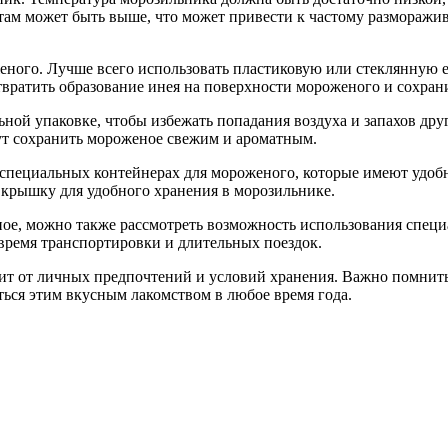
а там может быть выше, что может привести к частому размораж
еного. Лучше всего использовать пластиковую или стеклянную 
вратить образование инея на поверхности мороженого и сохрани
ной упаковке, чтобы избежать попадания воздуха и запахов дру
ут сохранить мороженое свежим и ароматным.
пециальных контейнерах для мороженого, которые имеют удобну
 крышку для удобного хранения в морозильнике.
еное, можно также рассмотреть возможность использования спец
 время транспортировки и длительных поездок.
сит от личных предпочтений и условий хранения. Важно помнить
ься этим вкусным лакомством в любое время года.