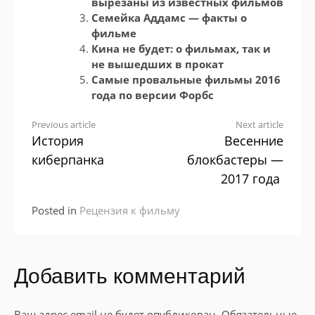
вырезаны из известных фильмов
Семейка Аддамc — факты о
фильме
Кина не будет: о фильмах, так и
не вышедших в прокат
Самые провальные фильмы 2016
года по версии Форбс
Continue
Previous article
Next article
История
Весенние
Reading
киберпанка
блокбастеры —
2017 года
Posted in
Рецензия к фильму
Добавить комментарий
Ваш адрес email не будет опубликован.
Обязательные