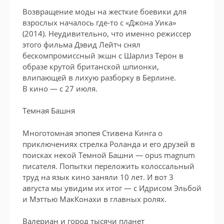
Возвращение моды на жесткие боевики для
взрослых началось где-то с «Джона Уика»
(2014). Неудивительно, что именно режиссер
этого фильма Дэвид Лейтч снял
бескомпромиссный экшн с Шарлиз Терон в
образе крутой британской шпионки,
влипающей в лихую разборку в Берлине.
В кино — с 27 июля.
Темная Башня
Многотомная эпопея Стивена Кинга о
приключениях стрелка Роланда и его друзей в
поисках некой Темной Башни — opus magnum
писателя. Попытки переложить колоссальный
труд на язык кино заняли 10 лет. И вот 3
августа мы увидим их итог — с Идрисом Эльбой
и Мэттью МакКонахи в главных ролях.
Валериан и город тысячи планет