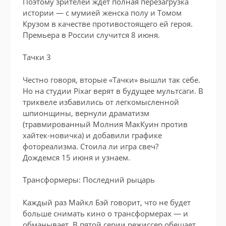
Поэтому зрителей ждет полная перезагрузка
истории — с мумией женска полу и Томом
Крузом в качестве противостоящего ей героя.
Премьера в России случится 8 июня.
Тачки 3
Честно говоря, вторые «Тачки» вышли так себе.
Но на студии Pixar верят в будущее мультсаги. В
триквеле избавились от легкомысленной
шпионщины, вернули драматизм
(травмированный Молния МакКуин против
хайтек-новичка) и добавили графике
фотореализма. Стоила ли игра свеч?
Дождемся 15 июня и узнаем.
Трансформеры: Последний рыцарь
Каждый раз Майкл Бэй говорит, что не будет
больше снимать кино о трансформерах — и
обманывает. В пятой серии режиссер обещает