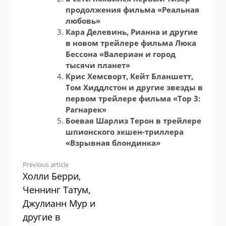
продолжения фильма «Реальная
любовь»
Кара Делевинь, Рианна и другие
в новом трейлере фильма Люка
Бессона «Валериан и город
тысячи планет»
Крис Хемсворт, Кейт Бланшетт,
Том Хиддлстон и другие звезды в
первом трейлере фильма «Тор 3:
Рагнарек»
Боевая Шарлиз Терон в трейлере
шпионского экшен-триллера
«Взрывная блондинка»
Continue
Previous article
Холли Берри,
Reading
Ченнинг Татум,
Джулианн Мур и
другие в