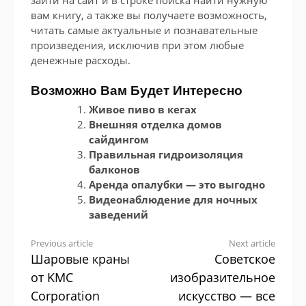
зайти на сайт и в строке поиска найти нужную
вам книгу, а также вы получаете возможность,
читать самые актуальные и познавательные
произведения, исключив при этом любые
денежные расходы.
Возможно Вам Будет Интересно
Живое пиво в кегах
Внешняя отделка домов
сайдингом
Правильная гидроизоляция
балконов
Аренда опалубки — это выгодно
Видеонаблюдение для ночных
заведений
Continue
Previous article
Next article
Шаровые краны
Советское
Reading
от KMC
изобразительное
Corporation
искусство — все